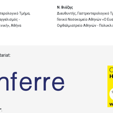
Ν. Βιάζης
ντερολογικό Τμήμα,
Διευθυντής, Γαστρεντερολογικό Τ
αγγελισμός -
Γενικό Νοσοκομείο Αθηνών «Ο Ευα
νική», Αθήνα
Οφθαλμιατρείο Αθηνών - Πολυκλι
ariat:
".