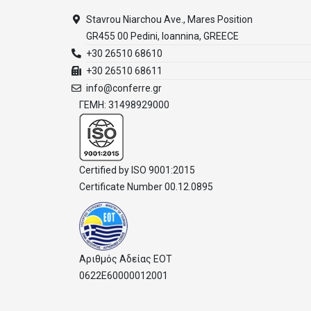
Stavrou Niarchou Ave., Mares Position
GR455 00 Pedini, Ioannina, GREECE
+30 26510 68610
+30 26510 68611
info@conferre.gr
ΓΕΜΗ: 31498929000
Certified by ISO 9001:2015
Certificate Number 00.12.0895
Αριθμός Αδείας ΕΟΤ
0622E60000012001