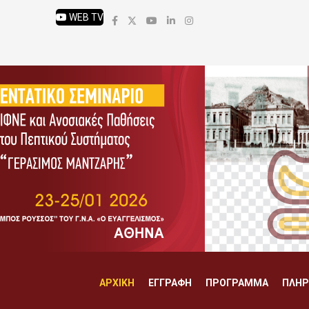
WEB TV
ΑΡΧΙΚΉ
ΕΓΓΡΑΦΉ
ΠΡΌΓΡΑΜΜΑ
ΠΛΗΡ