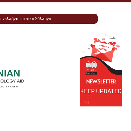
Πανελλήνιο Ιατρικό Σύλλογο
KEEP UPDATED
JOIN