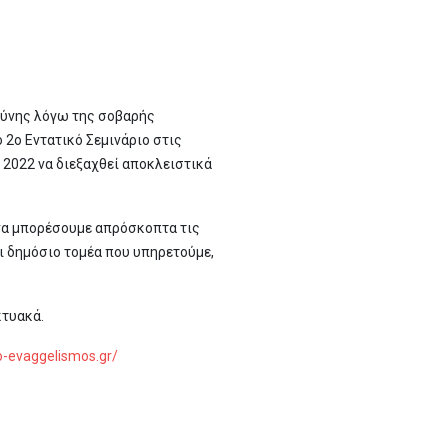
θύνης λόγω της σοβαρής
2ο Εντατικό Σεμινάριο στις
 2022 να διεξαχθεί αποκλειστικά
 να μπορέσουμε απρόσκοπτα τις
ι δημόσιο τομέα που υπηρετούμε,
κτυακά.
ro-evaggelismos.gr/