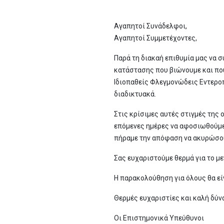
Αγαπητοί Συνάδελφοι,
Αγαπητοί Συμμετέχοντες,
Παρά τη διακαή επιθυμία μας να 
κατάστασης που βιώνουμε και που
Ιδιοπαθείς Φλεγμονώδεις Εντεροπ
διαδικτυακά.
Στις κρίσιμες αυτές στιγμές της
επόμενες ημέρες να αφοσιωθούμε 
πήραμε την απόφαση να ακυρώσου
Σας ευχαριστούμε θερμά για το μ
Η παρακολούθηση για όλους θα εί
Θερμές ευχαριστίες και καλή δύν
Οι Επιστημονικά Υπεύθυνοι