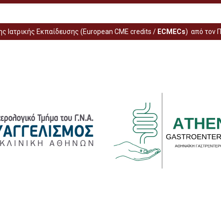
ς Ιατρικής Εκπαίδευσης (European CME credits /
ECMECs
) από τον 