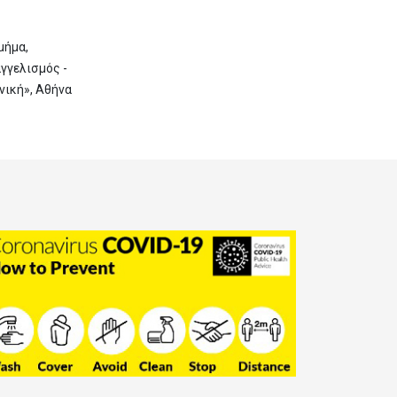
μήμα,
γγελισμός -
νική», Αθήνα